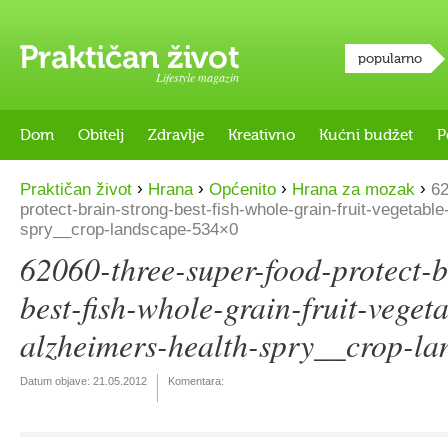
popularno
Lifestyle magazin
Dom
Obitelj
Zdravlje
Kreativno
Kućni budžet
P
›
›
›
›
Praktičan život
Hrana
Općenito
Hrana za mozak
62
protect-brain-strong-best-fish-whole-grain-fruit-vegetable
spry__crop-landscape-534×0
62060-three-super-food-protect-b
best-fish-whole-grain-fruit-vegeta
alzheimers-health-spry__crop-l
Datum objave:
21.05.2012
Komentara: