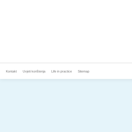
Kontakt
Uvjeti korištenja
Life in practice
Sitemap