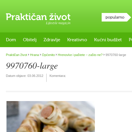
popularno
Lifestyle magazin
Dom
Obitelj
Zdravlje
Kreativno
Kućni budžet
P
›
›
›
›
Praktičan život
Hrana
Općenito
Hrenovke i paštete – zašto ne?
9970760-large
9970760-large
Datum objave:
03.06.2012
Komentara: