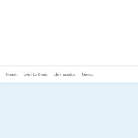
Kontakt
Uvjeti korištenja
Life in practice
Sitemap