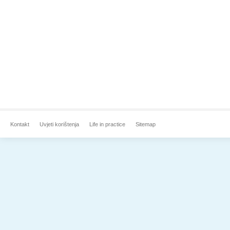
Kontakt
Uvjeti korištenja
Life in practice
Sitemap