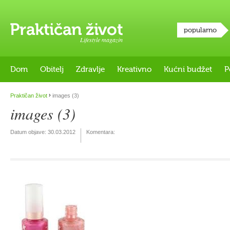
popularno
Lifestyle magazin
Dom
Obitelj
Zdravlje
Kreativno
Kućni budžet
P
›
Praktičan život
images (3)
images (3)
Datum objave:
30.03.2012
Komentara: