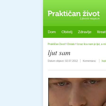
Lifestyle magazin
Dom
Obitelj
Zdravlje
Kreat
›
›
Praktičan život
Ostalo
Izraz lica nam je ljut, a 
ljut sam
Datum objave:
02.07.2012
Komentara:
Isp