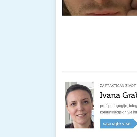
ZA PRAKTIČAN ŽIVOT 
Ivana Gra
prof. pedagogije, integ
komunikacijskih vješti
saznajte više