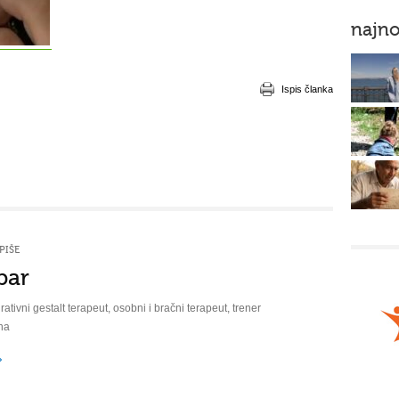
najno
Ispis članka
PIŠE
bar
rativni gestalt terapeut, osobni i bračni terapeut, trener
na