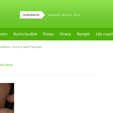
mudrost
,
zdravlje
,
život
popularno
ivno
Kućni budžet
Posao
Hrana
Recepti
Life coac
›
mi kažemo: ‘Sve je u redu’!
ljut sam
išite članak