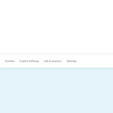
Kontakt
Uvjeti korištenja
Life in practice
Sitemap