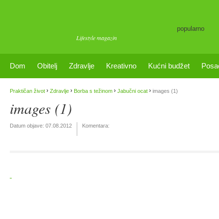
popularno
Lifestyle magazin
Dom
Obitelj
Zdravlje
Kreativno
Kućni budžet
Posa
›
›
›
›
Praktičan život
Zdravlje
Borba s težinom
Jabučni ocat
images (1)
images (1)
Datum objave:
07.08.2012
Komentara: