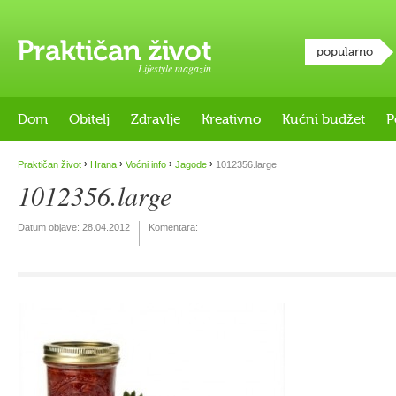
popularno
Lifestyle magazin
Dom
Obitelj
Zdravlje
Kreativno
Kućni budžet
P
›
›
›
›
Praktičan život
Hrana
Voćni info
Jagode
1012356.large
1012356.large
Datum objave:
28.04.2012
Komentara: