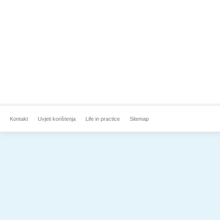
Kontakt
Uvjeti korištenja
Life in practice
Sitemap