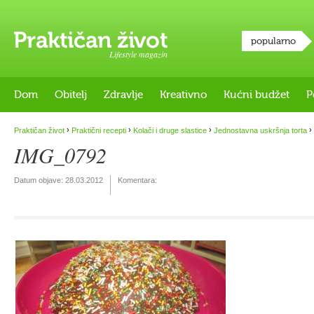
popularno
Lifestyle magazin
Dom
Obitelj
Zdravlje
Kreativno
Kućni budžet
P
›
›
›
›
Praktičan život
Praktični recepti
Kolači i druge slastice
Jednostavna uskršnja torta
IMG_0792
Datum objave:
28.03.2012
Komentara: