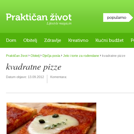
popularno
Lifestyle magazin
Dom
Obitelj
Zdravlje
Kreativno
Kućni budžet
P
›
›
›
›
Praktičan život
Obitelj
Dječja posla
Jelo i torte za rođendane
kvadratne pizze
kvadratne pizze
Datum objave:
13.09.2012
Komentara: