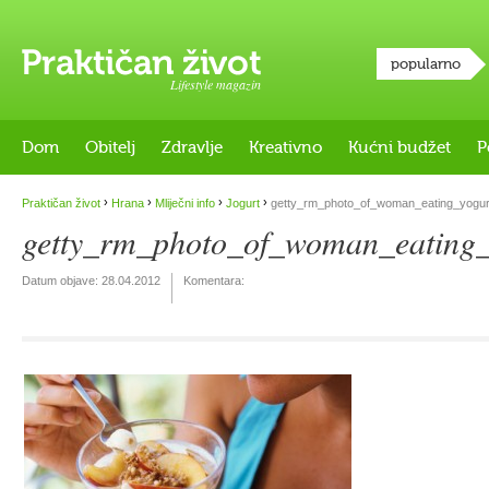
popularno
Lifestyle magazin
Dom
Obitelj
Zdravlje
Kreativno
Kućni budžet
P
›
›
›
›
Praktičan život
Hrana
Mliječni info
Jogurt
getty_rm_photo_of_woman_eating_yogur
getty_rm_photo_of_woman_eating_
Datum objave:
28.04.2012
Komentara: