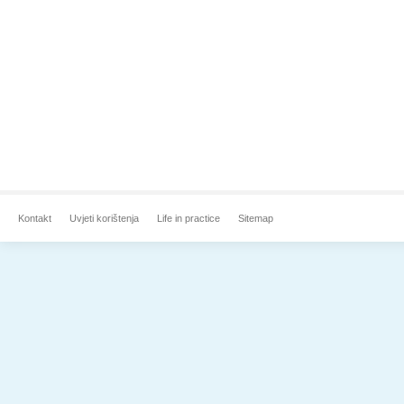
Kontakt
Uvjeti korištenja
Life in practice
Sitemap