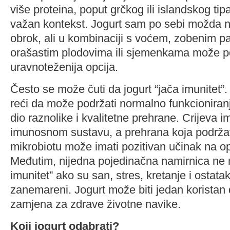
više proteina, poput grčkog ili islandskog tipa
važan kontekst. Jogurt sam po sebi možda ne
obrok, ali u kombinaciji s voćem, zobenim p
orašastim plodovima ili sjemenkama može post
uravnoteženija opcija.
Često se može čuti da jogurt “jača imunitet”. 
reći da može podržati normalno funkcioniran
dio raznolike i kvalitetne prehrane. Crijeva 
imunosnom sustavu, a prehrana koja podrža
mikrobiotu može imati pozitivan učinak na op
Međutim, nijedna pojedinačna namirnica ne
imunitet” ako su san, stres, kretanje i ostata
zanemareni. Jogurt može biti jedan koristan di
zamjena za zdrave životne navike.
Koji jogurt odabrati?