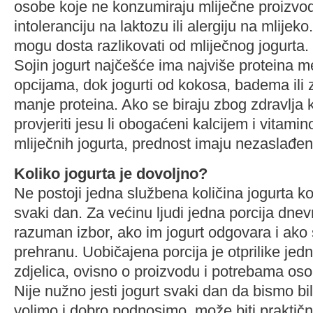
osobe koje ne konzumiraju mliječne proizvo
intoleranciju na laktozu ili alergiju na mlijeko
mogu dosta razlikovati od mliječnog jogurta.
Sojin jogurt najčešće ima najviše proteina m
opcijama, dok jogurti od kokosa, badema ili 
manje proteina. Ako se biraju zbog zdravlja k
provjeriti jesu li obogaćeni kalcijem i vitami
mliječnih jogurta, prednost imaju nezaslađen
Koliko jogurta je dovoljno?
Ne postoji jedna službena količina jogurta koju
svaki dan. Za većinu ljudi jedna porcija dne
razuman izbor, ako im jogurt odgovara i ako
prehranu. Uobičajena porcija je otprilike jedn
zdjelica, ovisno o proizvodu i potrebama oso
Nije nužno jesti jogurt svaki dan da bismo bil
volimo i dobro podnosimo, može biti praktičn