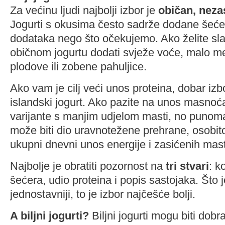
Za većinu ljudi najbolji izbor je
običan, neza
Jogurti s okusima često sadrže dodane šećer
dodataka nego što očekujemo. Ako želite slađ
običnom jogurtu dodati svježe voće, malo me
plodove ili zobene pahuljice.
Ako vam je cilj veći unos proteina, dobar izbor
islandski jogurt. Ako pazite na unos masnoća
varijante s manjim udjelom masti, no punoma
može biti dio uravnotežene prehrane, osobit
ukupni dnevni unos energije i zasićenih mast
Najbolje je obratiti pozornost na
tri stvari
: k
šećera, udio proteina i popis sastojaka. Što j
jednostavniji, to je izbor najčešće bolji.
A biljni jogurti?
Biljni jogurti mogu biti dobr