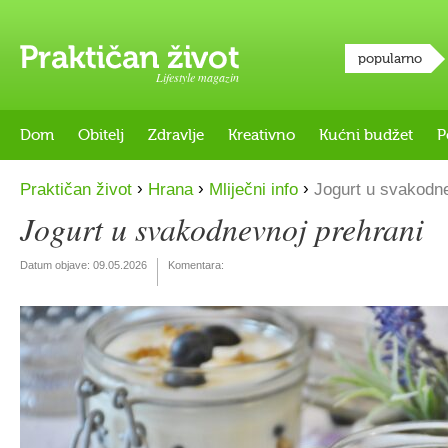
popularno
Lifestyle magazin
Dom
Obitelj
Zdravlje
Kreativno
Kućni budžet
P
›
›
›
Praktičan život
Hrana
Mliječni info
Jogurt u svakodne
Jogurt u svakodnevnoj prehrani
Datum objave:
09.05.2026
Komentara: