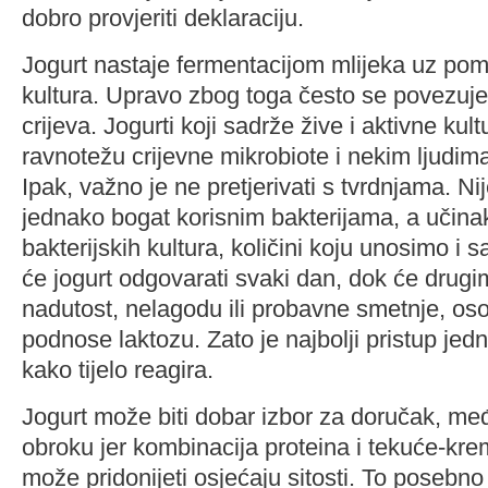
dobro provjeriti deklaraciju.
Jogurt nastaje fermentacijom mlijeka uz pom
kultura. Upravo zbog toga često se povezuje
crijeva. Jogurti koji sadrže žive i aktivne ku
ravnotežu crijevne mikrobiote i nekim ljudim
Ipak, važno je ne pretjerivati s tvrdnjama. Nij
jednako bogat korisnim bakterijama, a učinak 
bakterijskih kultura, količini koju unosimo i
će jogurt odgovarati svaki dan, dok će drugim
nadutost, nelagodu ili probavne smetnje, oso
podnose laktozu. Zato je najbolji pristup jedn
kako tijelo reagira.
Jogurt može biti dobar izbor za doručak, međ
obroku jer kombinacija proteina i tekuće-kre
može pridonijeti osjećaju sitosti. To posebno 