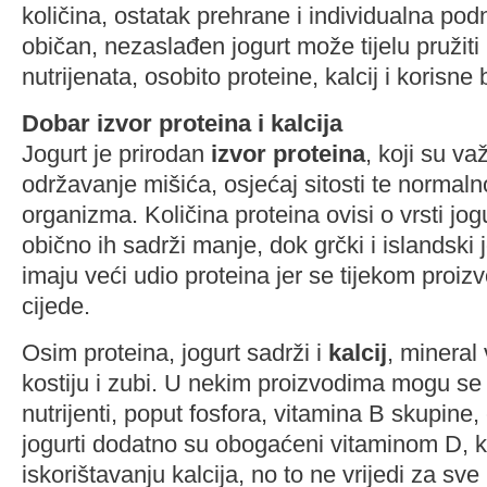
količina, ostatak prehrane i individualna pod
običan, nezaslađen jogurt može tijelu pružiti 
nutrijenata, osobito proteine, kalcij i korisne 
Dobar izvor proteina i kalcija
Jogurt je prirodan
izvor proteina
, koji su va
održavanje mišića, osjećaj sitosti te normaln
organizma. Količina proteina ovisi o vrsti jog
obično ih sadrži manje, dok grčki i islandski 
imaju veći udio proteina jer se tijekom proi
cijede.
Osim proteina, jogurt sadrži i
kalcij
, mineral
kostiju i zubi. U nekim proizvodima mogu se n
nutrijenti, poput fosfora, vitamina B skupine,
jogurti dodatno su obogaćeni vitaminom D, ko
iskorištavanju kalcija, no to ne vrijedi za sve