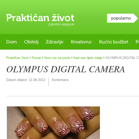
popularno
Lifestyle magazin
Dom
Obitelj
Zdravlje
Kreativno
Kućni budžet
P
›
›
›
›
Praktičan život
Posao
Novi ste na poslu
Kad nas tijelo odaje
OLYMPUS DIGITAL 
OLYMPUS DIGITAL CAMERA
Datum objave:
11.08.2012
Komentara: