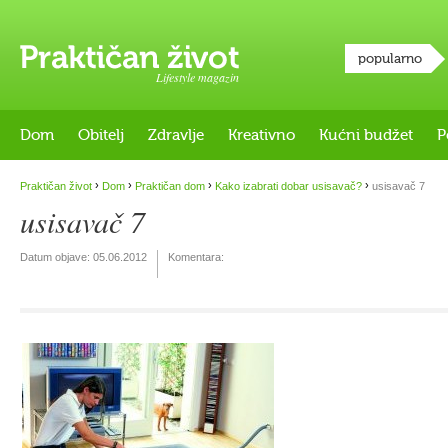
popularno
Lifestyle magazin
Dom
Obitelj
Zdravlje
Kreativno
Kućni budžet
P
›
›
›
›
Praktičan život
Dom
Praktičan dom
Kako izabrati dobar usisavač?
usisavač 7
usisavač 7
Datum objave:
05.06.2012
Komentara: