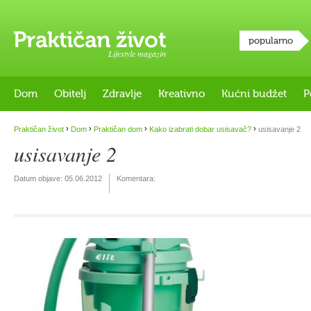
popularno
Lifestyle magazin
Dom
Obitelj
Zdravlje
Kreativno
Kućni budžet
P
›
›
›
›
Praktičan život
Dom
Praktičan dom
Kako izabrati dobar usisavač?
usisavanje 2
usisavanje 2
Datum objave:
05.06.2012
Komentara: