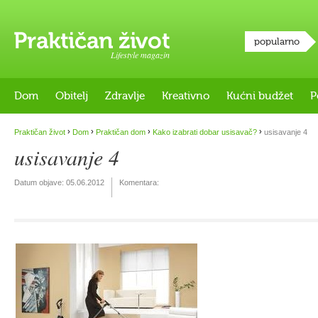
popularno
Lifestyle magazin
Dom
Obitelj
Zdravlje
Kreativno
Kućni budžet
P
›
›
›
›
Praktičan život
Dom
Praktičan dom
Kako izabrati dobar usisavač?
usisavanje 4
usisavanje 4
Datum objave:
05.06.2012
Komentara: