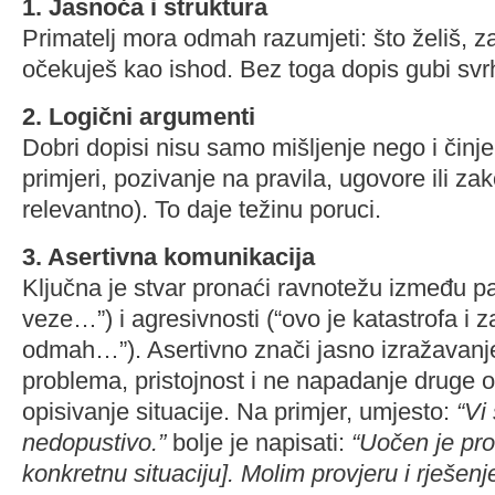
1. Jasnoća i struktura
Primatelj mora odmah razumjeti: što želiš, zaš
očekuješ kao ishod. Bez toga dopis gubi svr
2. Logični argumenti
Dobri dopisi nisu samo mišljenje nego i činje
primjeri, pozivanje na pravila, ugovore ili za
relevantno). To daje težinu poruci.
3. Asertivna komunikacija
Ključna je stvar pronaći ravnotežu između p
veze…”) i agresivnosti (“ovo je katastrofa i 
odmah…”). Asertivno znači jasno izražavanje
problema, pristojnost i ne napadanje druge
opisivanje situacije. Na primjer, umjesto:
“Vi 
nedopustivo.”
bolje je napisati:
“Uočen je pro
konkretnu situaciju]. Molim provjeru i rješenje