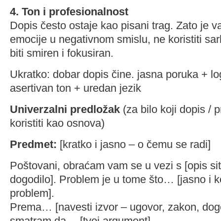
4. Ton i profesionalnost
Dopis često ostaje kao pisani trag. Zato je v
emocije u negativnom smislu, ne koristiti sar
biti smiren i fokusiran.
Ukratko: dobar dopis čine. jasna poruka + lo
asertivan ton + uredan jezik
Univerzalni predložak
(za bilo koji dopis /
koristiti kao osnova)
Predmet:
[kratko i jasno – o čemu se radi]
Poštovani, obraćam vam se u vezi s [opis sit
dogodilo]. Problem je u tome što… [jasno i 
problem].
Prema… [navesti izvor – ugovor, zakon, dogo
smatram da… [tvoj argument].