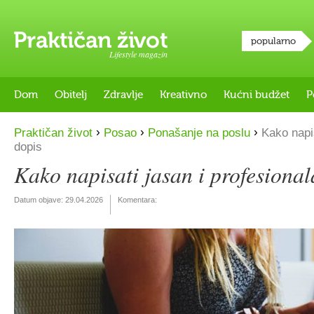
popularno
Lifestyle magazin
Dom
Obitelj
Zdravlje
Kreativno
Kućni budžet
P
›
›
›
Praktičan život
Posao
Ponašanje na poslu
Kako napis
dopis
Kako napisati jasan i profesiona
Datum objave:
29.04.2026
Komentara: