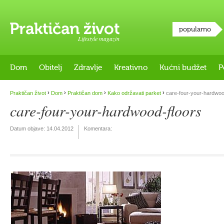
popularno
Lifestyle magazin
Dom
Obitelj
Zdravlje
Kreativno
Kućni budžet
P
›
›
›
›
Praktičan život
Dom
Praktičan dom
Kako održavati parket
care-four-your-hardwoo
care-four-your-hardwood-floors
Datum objave:
14.04.2012
Komentara: