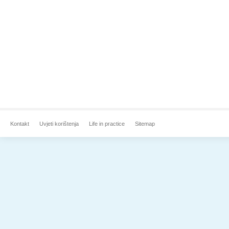
Kontakt
Uvjeti korištenja
Life in practice
Sitemap