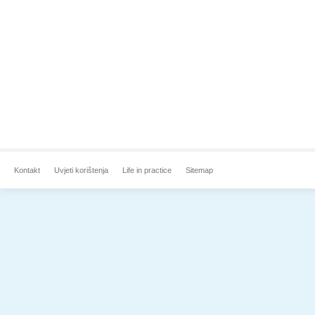
Kontakt
Uvjeti korištenja
Life in practice
Sitemap