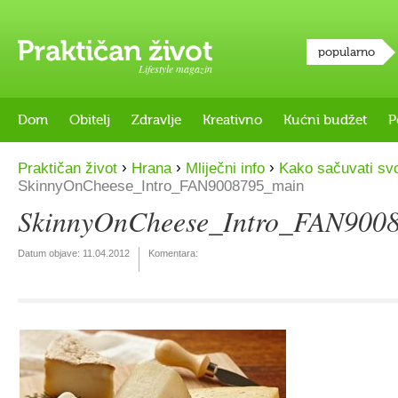
popularno
Lifestyle magazin
Dom
Obitelj
Zdravlje
Kreativno
Kućni budžet
P
›
›
›
Praktičan život
Hrana
Mliječni info
Kako sačuvati svo
SkinnyOnCheese_Intro_FAN9008795_main
SkinnyOnCheese_Intro_FAN900
Datum objave:
11.04.2012
Komentara: