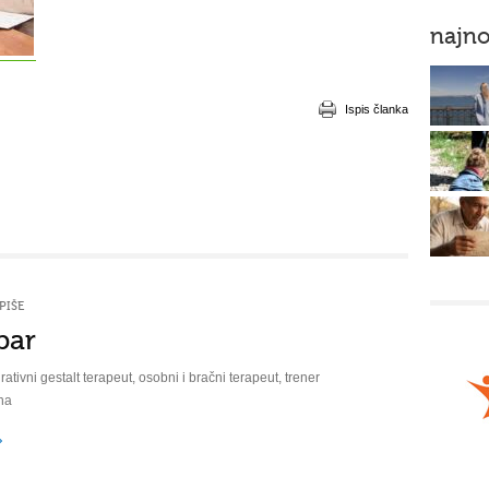
najno
Ispis članka
PIŠE
bar
rativni gestalt terapeut, osobni i bračni terapeut, trener
na