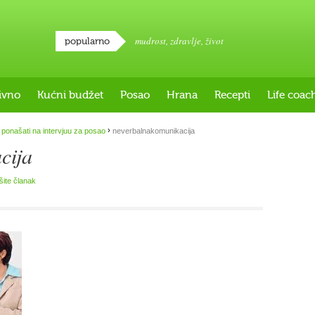
mudrost
,
zdravlje
,
život
popularno
ivno
Kućni budžet
Posao
Hrana
Recepti
Life coac
›
ponašati na intervjuu za posao
neverbalnakomunikacija
cija
išite članak