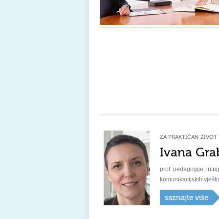
ZA PRAKTIČAN ŽIVOT 
Ivana Gra
prof. pedagogije, integ
komunikacijskih vješti
saznajte više