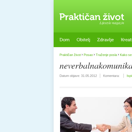
Lifestyle magazin
Dom
Obitelj
Zdravlje
Kreat
›
›
›
Praktičan život
Posao
Traženje posla
Kako se 
neverbalnakomunika
Datum objave:
31.05.2012
Komentara:
Isp