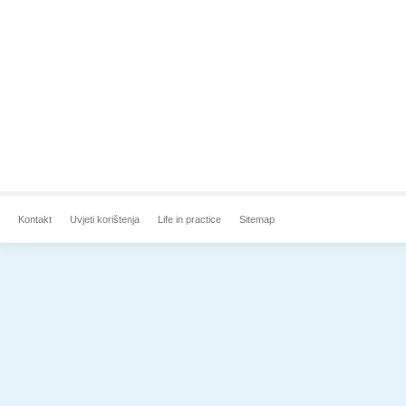
Kontakt
Uvjeti korištenja
Life in practice
Sitemap