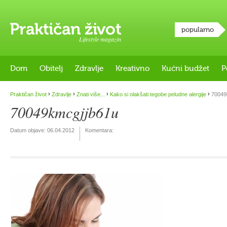
popularno
Lifestyle magazin
Dom
Obitelj
Zdravlje
Kreativno
Kućni budžet
P
›
›
›
›
Praktičan život
Zdravlje
Znati više...
Kako si olakšati tegobe peludne alergije
70049
70049kmcgjjb61u
Datum objave:
06.04.2012
Komentara: