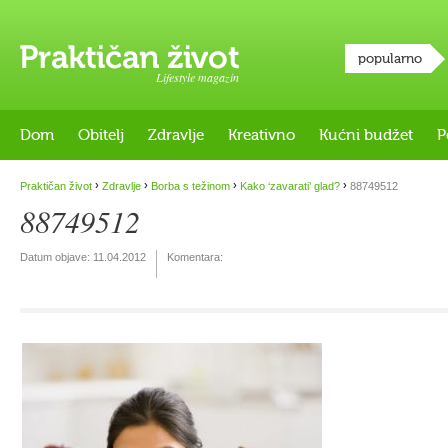
popularno
Lifestyle magazin
Dom
Obitelj
Zdravlje
Kreativno
Kućni budžet
P
›
›
›
›
Praktičan život
Zdravlje
Borba s težinom
Kako ‘zavarati’ glad?
88749512
88749512
Datum objave:
11.04.2012
Komentara: