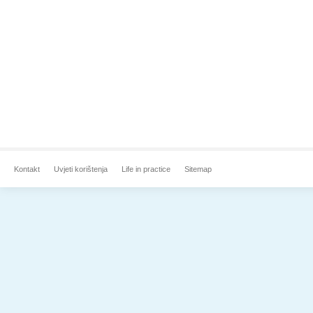
Kontakt
Uvjeti korištenja
Life in practice
Sitemap