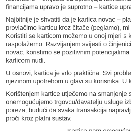
financijama upravo je suprotno – kartice upra
Najbitnije je shvatiti da je kartica novac – p
provlačimo karticu kroz čitače (peglamo), mi
Koristiti se karticom možemo u onoj mjeri s 
raspolažemo. Razvijanjem svijesti o činjenici
novac, koristimo se pozitivnim potencijalima
karticom nudi.
U osnovi, kartica je vrlo praktična. Svi probl
njezinom upotrebom u glavi su korisnika. U kr
Korištenjem kartice utječemo na smanjenje s
onemogućujemo trgovcu/davatelju usluge iz
poreza, budući da svaka transakcija napravl
proći kroz platni sustav.
Kartica nam omogućava 