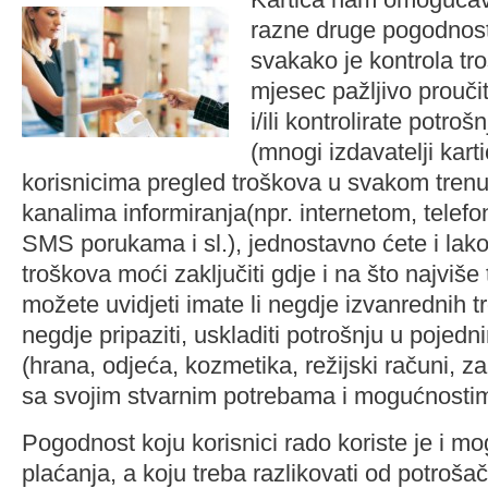
razne druge pogodnost
svakako je kontrola tr
mjesec pažljivo proučit
i/ili kontrolirate potro
(mnogi izdavatelji kar
korisnicima pregled troškova u svakom tren
kanalima informiranja(npr. internetom, telef
SMS porukama i sl.), jednostavno ćete i lak
troškova moći zaključiti gdje i na što najviše 
možete uvidjeti imate li negdje izvanrednih t
negdje pripaziti, uskladiti potrošnju u pojed
(hrana, odjeća, kozmetika, režijski računi, zab
sa svojim stvarnim potrebama i mogućnosti
Pogodnost koju korisnici rado koriste je i 
plaćanja, a koju treba razlikovati od potro