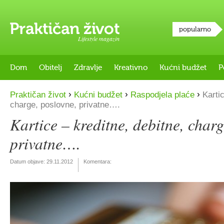
popularno
Lifestyle magazin
Dom
Obitelj
Zdravlje
Kreativno
Kućni budžet
P
›
›
›
Praktičan život
Kućni budžet
Raspodjela plaće
Kartic
charge, poslovne, privatne….
Kartice – kreditne, debitne, charg
privatne….
Datum objave:
29.11.2012
Komentara: