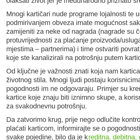
olakšati život jer je međunarodno priznato s
Mnogi kartičari nude programe lojalnosti te 
podmirivanjem obveza imate mogućnost sak
zamijeniti za neke od nagrada (nagrade su 
protuvrijednosti za plaćanje proizvoda/uslug
mjestima – partnerima) i time ostvariti povrat
koje ste kanalizirali na potrošnju putem karti
Od ključne je važnosti znati koja nam karti
životnog stila. Mnogi ljudi postaju korisnicima
pogodnosti im ne odgovaraju. Primjer su kred
kartice koje znaju biti iznimno skupe, a koris
za svakodnevnu potrošnju.
Da zatvorimo krug, prije nego odlučite kontroli
plaćati karticom, informirajte se o pogodno
svake pojedine, bilo da je k
reditna, debitna,