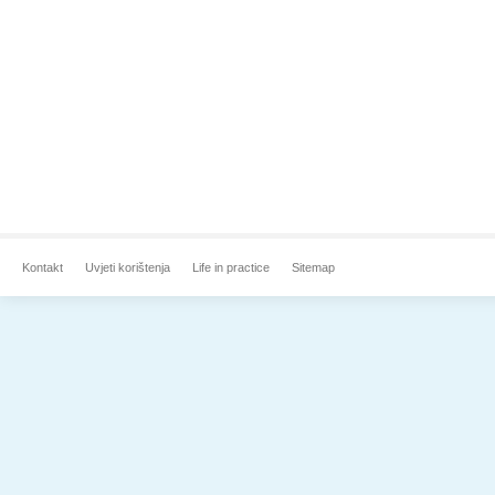
Kontakt
Uvjeti korištenja
Life in practice
Sitemap