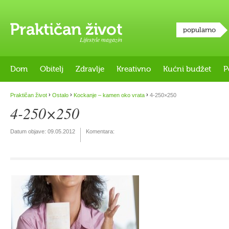
popularno
Lifestyle magazin
Dom
Obitelj
Zdravlje
Kreativno
Kućni budžet
P
›
›
›
Praktičan život
Ostalo
Kockanje – kamen oko vrata
4-250×250
4-250×250
Datum objave:
09.05.2012
Komentara: