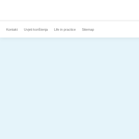
Kontakt
Uvjeti korištenja
Life in practice
Sitemap