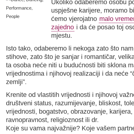
Ukoliko odaberemo osobu po
uspješne karijere, moramo bi
ćemo vjerojatno
malo vremen
zajedno
i da će posao toj os
mjestu.
Isto tako, odaberemo li nekoga zato što nam 
stihove, zato što je sanjar i romantičar, velik
ta osoba neće niti u budućnosti biti sklona m
vrijednostima i njihovoj realizaciji i da neće “
zemlji”.
Krenite od vlastitih vrijednosti i njihovoj važ
društveni status, razumijevanje, bliskost, tole
vrijednosti, bogatstvo, obrazovanje, karijera, p
ravnopravnost, religioznost ili dr.
Koje su vama najvažnije? Koje vašem partne