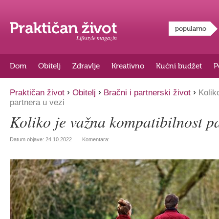
popularno
Lifestyle magazin
Dom
Obitelj
Zdravlje
Kreativno
Kućni budžet
P
›
›
›
Praktičan život
Obitelj
Bračni i partnerski život
Koliko
partnera u vezi
Koliko je važna kompatibilnost pa
Datum objave:
24.10.2022
Komentara: