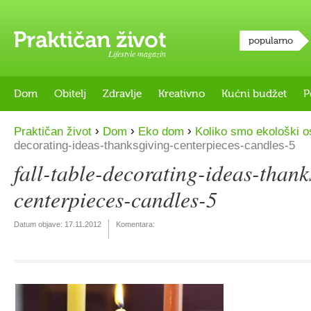
popularno
Lifestyle magazin
Dom
Obitelj
Zdravlje
Kreativno
Kućni budžet
P
›
›
›
Praktičan život
Dom
Eko dom
Koliko smo ekološki o
decorating-ideas-thanksgiving-centerpieces-candles-5
fall-table-decorating-ideas-thank
centerpieces-candles-5
Datum objave:
17.11.2012
Komentara: