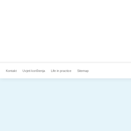
Kontakt
Uvjeti korištenja
Life in practice
Sitemap