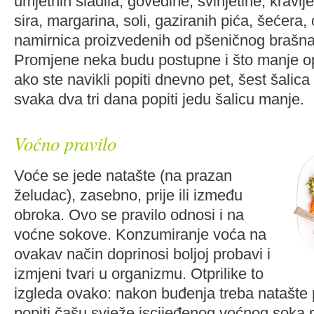
umjetnih sladila, govedine, svinjetine, kravlj
sira, margarina, soli, gaziranih pića, šećera, 
namirnica proizvedenih od pšeničnog brašna
Promjene neka budu postupne i što manje op
ako ste navikli popiti dnevno pet, šest šalic
svaka dva tri dana popiti jedu šalicu manje.
Voćno pravilo
Voće se jede natašte (na prazan
želudac), zasebno, prije ili između
obroka. Ovo se pravilo odnosi i na
voćne sokove. Konzumiranje voća na
ovakav način doprinosi boljoj probavi i
izmjeni tvari u organizmu. Otprilike to
izgleda ovako: nakon buđenja treba natašte p
popiti čašu svježe iscijeđenog voćnog soka 