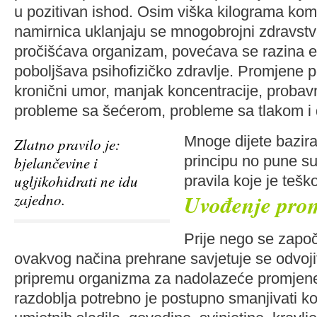
u pozitivan ishod. Osim viška kilograma ko
namirnica uklanjaju se mnogobrojni zdravstv
pročišćava organizam, povećava se razina en
poboljšava psihofizičko zdravlje. Promjene po
kronični umor, manjak koncentracije, probav
probleme sa šećerom, probleme sa tlakom i 
Mnoge dijete bazir
Zlatno pravilo je:
principu no pune su 
bjelančevine i
ugljikohidrati ne idu
pravila koje je teško 
Uvođenje pro
zajedno.
Prije nego se zap
ovakvog načina prehrane savjetuje se odvoji
pripremu organizma za nadolazeće promjene
razdoblja potrebno je postupno smanjivati k