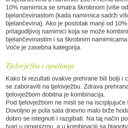
10% namirnica se smatra škrobnom (više od
bjelančevinastom (kada namirnica sadrži vi
bjelančevina). Ako je postotak manji od 10%
prilagodljivoj namirnici koja se može kombinir
bjelančevinastim i sa škrobnim namirnicama
Voće je zasebna kategorija.
Tjelovježba i opuštanje
Kako bi rezultati ovakve prehrane bili bolji i cj
se zaboraviti na tjelovježbu. Zdrava prehran
tjelovježbom dobitna je kombinacija.
Pod tjelovježbom ne misli se na iscrpljujuće f
Dovoljno je pola sata dnevno malo brže hodati
dobro se istegnuti i razgibati. Na taj način 
tvari u organizmu, a u kombinaciji sa blagot