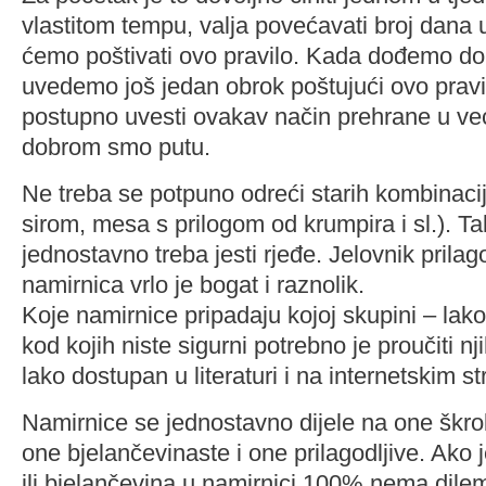
vlastitom tempu, valja povećavati broj dana 
ćemo poštivati ovo pravilo. Kada dođemo do 
uvedemo još jedan obrok poštujući ovo pravil
postupno uvesti ovakav način prehrane u već
dobrom smo putu.
Ne treba se potpuno odreći starih kombinaci
sirom, mesa s prilogom od krumpira i sl.). T
jednostavno treba jesti rjeđe. Jelovnik prila
namirnica vrlo je bogat i raznolik.
Koje namirnice pripadaju kojoj skupini – lak
kod kojih niste sigurni potrebno je proučiti nj
lako dostupan u literaturi i na internetskim s
Namirnice se jednostavno dijele na one škrob
one bjelančevinaste i one prilagodljive. Ako j
ili bjelančevina u namirnici 100% nema dilem