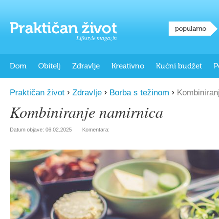
popularno
Lifestyle magazin
Dom
Obitelj
Zdravlje
Kreativno
Kućni budžet
P
›
›
›
Praktičan život
Zdravlje
Borba s težinom
Kombiniranj
Kombiniranje namirnica
Datum objave:
06.02.2025
Komentara: