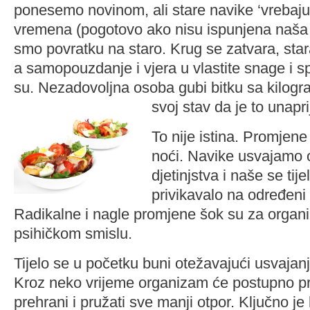
ponesemo novinom, ali stare navike ‘vrebaju
vremena (pogotovo ako nisu ispunjena naša 
smo povratku na staro. Krug se zatvara, sta
a samopouzdanje i vjera u vlastite snage i 
su. Nezadovoljna osoba gubi bitku sa kilogr
svoj stav da je to unapri
To nije istina. Promjen
noći. Navike usvajamo o
djetinjstva i naše se ti
privikavalo na određeni
Radikalne i nagle promjene šok su za organi
psihičkom smislu.
Tijelo se u početku buni otežavajući usvajan
Kroz neko vrijeme organizam će postupno pri
prehrani i pružati sve manji otpor. Ključno je bi