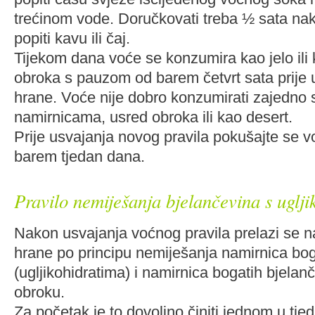
trećinom vode. Doručkovati treba ½ sata nak
popiti kavu ili čaj.
Tijekom dana voće se konzumira kao jelo ili
obroka s pauzom od barem četvrt sata prije
hrane. Voće nije dobro konzumirati zajedno 
namirnicama, usred obroka ili kao desert.
Prije usvajanja novog pravila pokušajte se v
barem tjedan dana.
Pravilo nemiješanja bjelančevina s uglj
Nakon usvajanja voćnog pravila prelazi se n
hrane po principu nemiješanja namirnica bo
(ugljikohidratima) i namirnica bogatih bjela
obroku.
Za početak je to dovoljno činiti jednom u tje