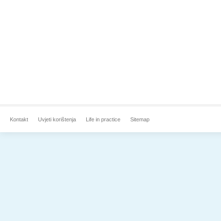
Kontakt
Uvjeti korištenja
Life in practice
Sitemap