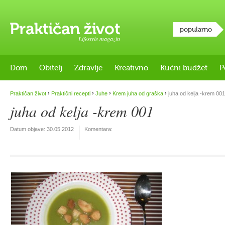
popularno
Lifestyle magazin
Dom
Obitelj
Zdravlje
Kreativno
Kućni budžet
P
›
›
›
›
Praktičan život
Praktični recepti
Juhe
Krem juha od graška
juha od kelja -krem 001
juha od kelja -krem 001
Datum objave:
30.05.2012
Komentara: