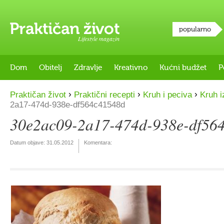
popularno
Lifestyle magazin
Dom
Obitelj
Zdravlje
Kreativno
Kućni budžet
P
›
›
›
Praktičan život
Praktični recepti
Kruh i peciva
Kruh i
2a17-474d-938e-df564c41548d
30e2ac09-2a17-474d-938e-df56
Datum objave:
31.05.2012
Komentara: