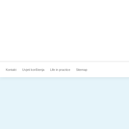
Kontakt
Uvjeti korištenja
Life in practice
Sitemap