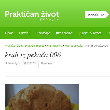
popularno
Lifestyle magazin
Dom
Obitelj
Zdravlje
Kreativno
Kućni budžet
P
›
›
›
›
Praktičan život
Praktični recepti
Kruh i peciva
Kruh iz pekača
kruh iz pekača 006
kruh iz pekača 006
Datum objave:
30.05.2012
Komentara: