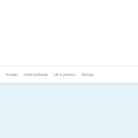
Kontakt
Uvjeti korištenja
Life in practice
Sitemap