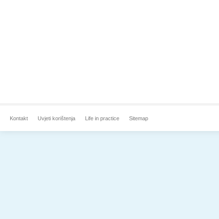
Kontakt
Uvjeti korištenja
Life in practice
Sitemap