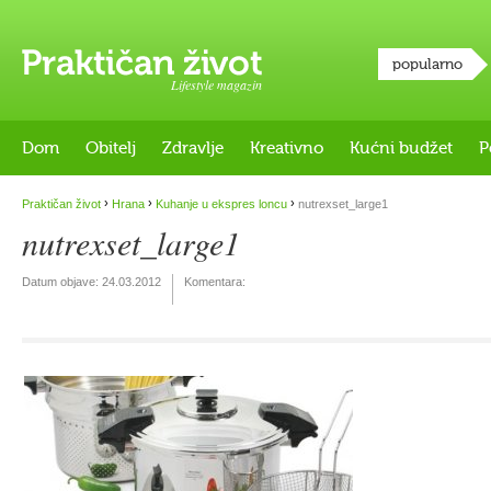
popularno
Lifestyle magazin
Dom
Obitelj
Zdravlje
Kreativno
Kućni budžet
P
›
›
›
Praktičan život
Hrana
Kuhanje u ekspres loncu
nutrexset_large1
nutrexset_large1
Datum objave:
24.03.2012
Komentara: