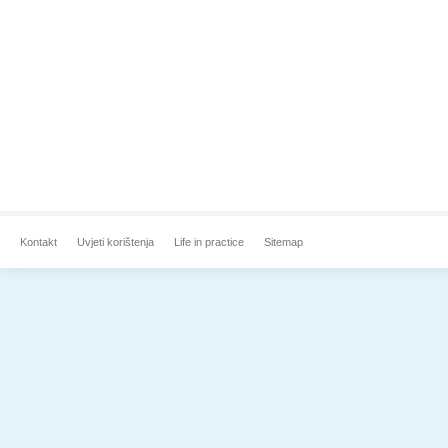
Kontakt
Uvjeti korištenja
Life in practice
Sitemap