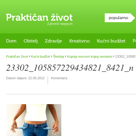
popularno
Lifestyle magazin
Dom
Obitelj
Zdravlje
Kreativno
Kućni budžet
P
›
›
›
›
Praktičan život
Kućni budžet
Štednja
Kupnja novcem kojeg nemamo
23302_10585
23302_105857229434821_8421_n
Datum objave:
22.05.2012
Komentara: