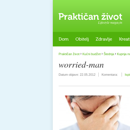
Lifestyle magazin
Dom
Obitelj
Zdravlje
Kreat
›
›
›
Praktičan život
Kućni budžet
Štednja
Kupnja 
worried-man
Datum objave:
22.05.2012
Komentara:
Isp