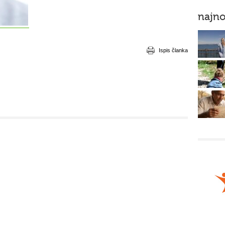
najno
Ispis članka