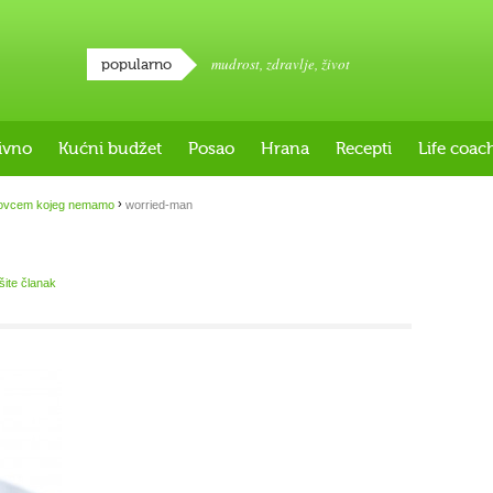
mudrost
,
zdravlje
,
život
popularno
ivno
Kućni budžet
Posao
Hrana
Recepti
Life coac
›
novcem kojeg nemamo
worried-man
išite članak