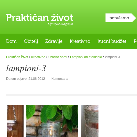
popularno
Lifestyle magazin
Dom
Obitelj
Zdravlje
Kreativno
Kućni budžet
P
›
›
›
›
Praktičan život
Kreativno
Uradite sami
Lampioni od staklenki
lampioni-3
lampioni-3
Datum objave:
21.06.2012
Komentara: