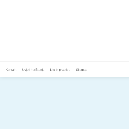
Kontakt
Uvjeti korištenja
Life in practice
Sitemap