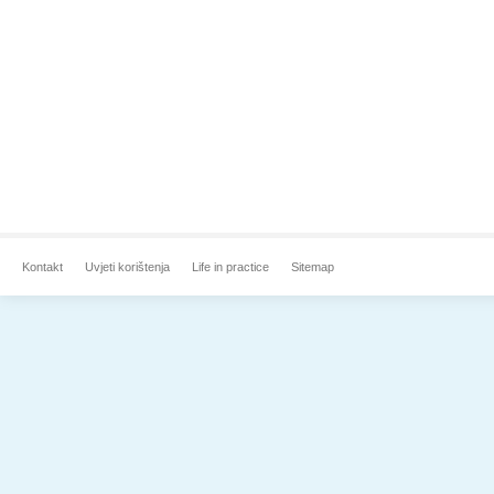
Kontakt
Uvjeti korištenja
Life in practice
Sitemap