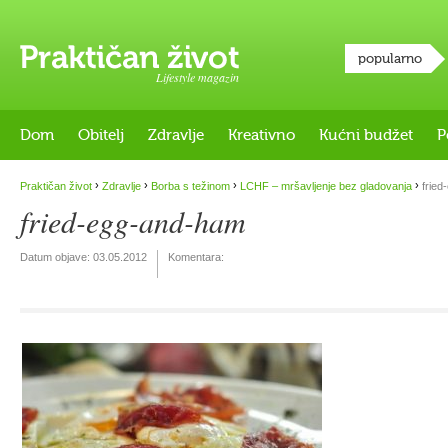
popularno
Lifestyle magazin
Dom
Obitelj
Zdravlje
Kreativno
Kućni budžet
P
›
›
›
›
Praktičan život
Zdravlje
Borba s težinom
LCHF – mršavljenje bez gladovanja
fried
fried-egg-and-ham
Datum objave:
03.05.2012
Komentara: