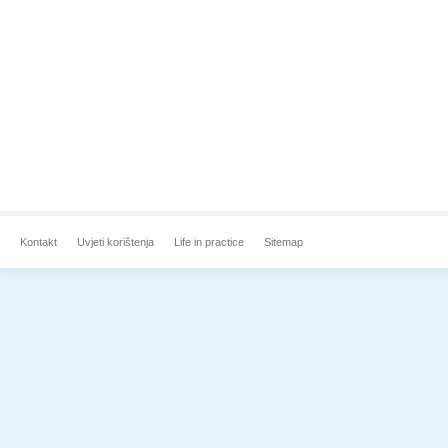
Kontakt
Uvjeti korištenja
Life in practice
Sitemap