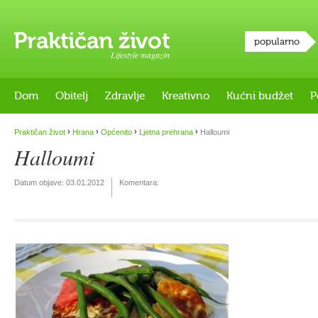
popularno
Lifestyle magazin
Dom
Obitelj
Zdravlje
Kreativno
Kućni budžet
P
›
›
›
›
Praktičan život
Hrana
Općenito
Ljetna prehrana
Halloumi
Halloumi
Datum objave:
03.01.2012
Komentara: