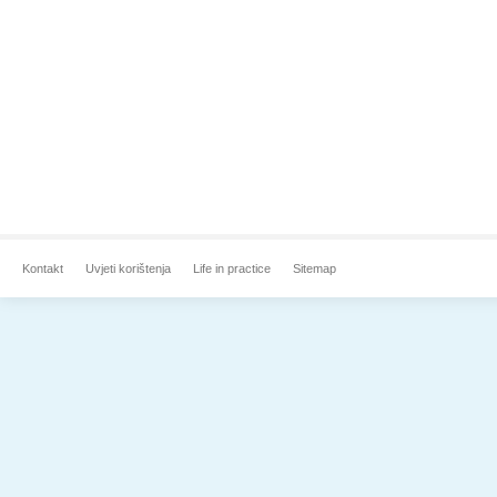
Kontakt
Uvjeti korištenja
Life in practice
Sitemap