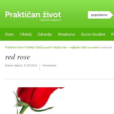
popularno
Lifestyle magazin
Dom
Obitelj
Zdravlje
Kreativno
Kućni budžet
P
›
›
›
›
Praktičan život
Obitelj
Dječja posla
Majčin dan – najljepše riječi za mamu
red rose
red rose
Datum objave:
11.05.2012
Komentara: