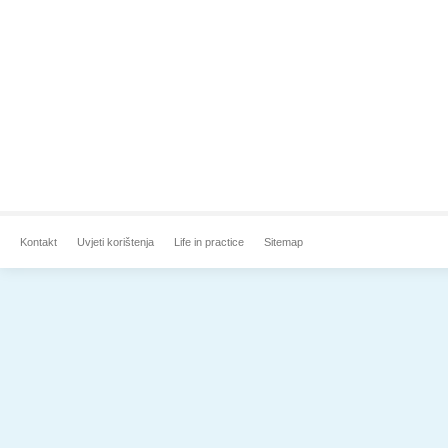
Kontakt
Uvjeti korištenja
Life in practice
Sitemap