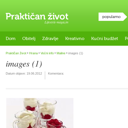
popularno
Lifestyle magazin
Dom
Obitelj
Zdravlje
Kreativno
Kućni budžet
P
›
›
›
›
Praktičan život
Hrana
Voćni info
Maline
images (1)
images (1)
Datum objave:
19.06.2012
Komentara: