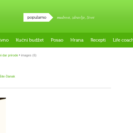
mudrost
,
zdravlje
,
život
popularno
ivno
Kućni budžet
Posao
Hrana
Recepti
Life coac
›
i dar prirode
images (6)
išite članak