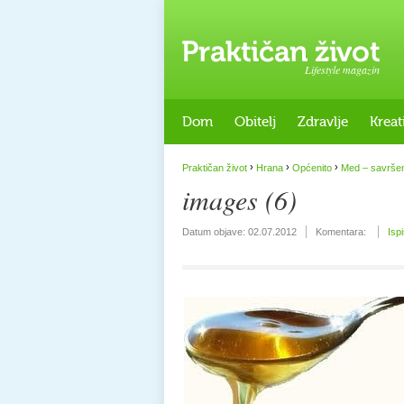
Lifestyle magazin
Dom
Obitelj
Zdravlje
Kreat
›
›
›
Praktičan život
Hrana
Općenito
Med – savršen
images (6)
Datum objave:
02.07.2012
Komentara:
Isp