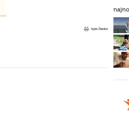
najno
Ispis članka