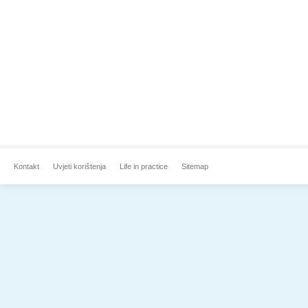
Kontakt
Uvjeti korištenja
Life in practice
Sitemap