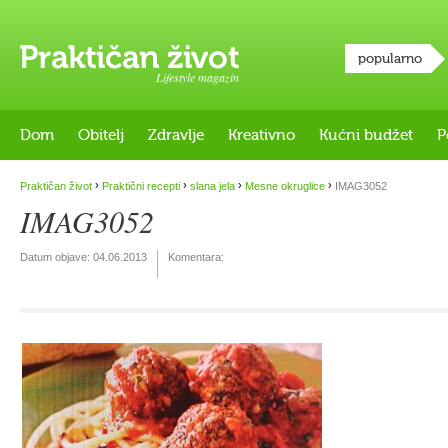
popularno
Lifestyle magazin
Dom
Obitelj
Zdravlje
Kreativno
Kućni budžet
P
›
›
›
›
Praktičan život
Praktični recepti
slana jela
Mesne okruglice
IMAG3052
IMAG3052
Datum objave:
04.06.2013
Komentara: