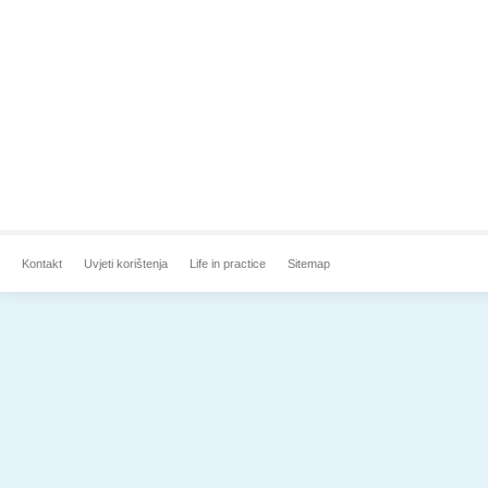
Kontakt
Uvjeti korištenja
Life in practice
Sitemap