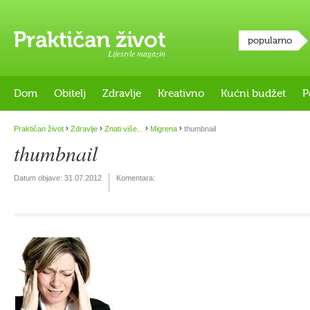
popularno
Lifestyle magazin
Dom
Obitelj
Zdravlje
Kreativno
Kućni budžet
P
›
›
›
›
Praktičan život
Zdravlje
Znati više...
Migrena
thumbnail
thumbnail
Datum objave:
31.07.2012
Komentara: