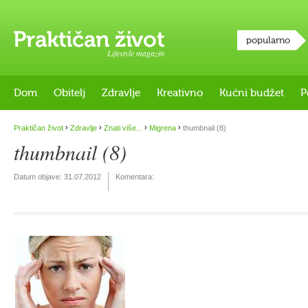
popularno
Lifestyle magazin
Dom
Obitelj
Zdravlje
Kreativno
Kućni budžet
P
›
›
›
›
Praktičan život
Zdravlje
Znati više...
Migrena
thumbnail (8)
thumbnail (8)
Datum objave:
31.07.2012
Komentara: