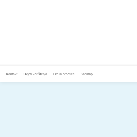
Kontakt
Uvjeti korištenja
Life in practice
Sitemap