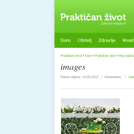
Lifestyle magazin
Dom
Obitelj
Zdravlje
Kreat
›
›
›
Praktičan život
Dom
Praktičan dom
Moj mali b
images
Datum objave:
14.05.2012
Komentara:
Isp