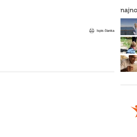
najno
Ispis članka