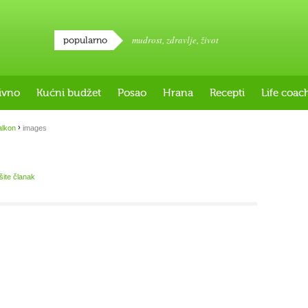
mudrost
,
zdravlje
,
život
popularno
ivno
Kućni budžet
Posao
Hrana
Recepti
Life coac
›
alkon
images
išite članak