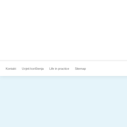
Kontakt
Uvjeti korištenja
Life in practice
Sitemap