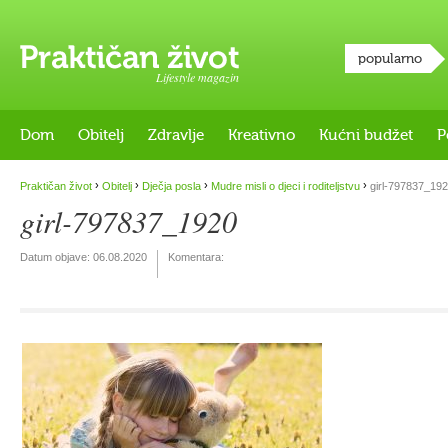
popularno
Lifestyle magazin
Dom
Obitelj
Zdravlje
Kreativno
Kućni budžet
P
›
›
›
›
Praktičan život
Obitelj
Dječja posla
Mudre misli o djeci i roditeljstvu
girl-797837_19
girl-797837_1920
Datum objave:
06.08.2020
Komentara: