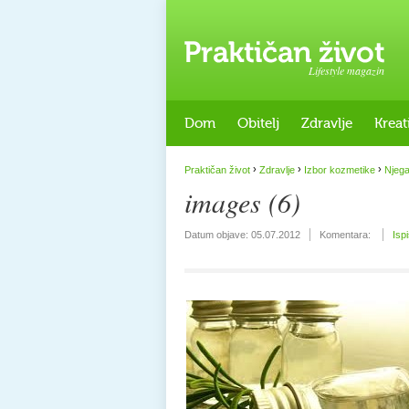
Lifestyle magazin
Dom
Obitelj
Zdravlje
Kreat
›
›
›
Praktičan život
Zdravlje
Izbor kozmetike
Njega
images (6)
Datum objave:
05.07.2012
Komentara:
Isp