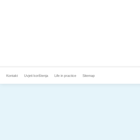
Kontakt
Uvjeti korištenja
Life in practice
Sitemap