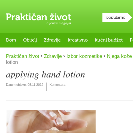
popularno
Lifestyle magazin
Dom
Obitelj
Zdravlje
Kreativno
Kućni budžet
P
›
›
›
Praktičan život
Zdravlje
Izbor kozmetike
Njega kože t
lotion
applying hand lotion
Datum objave:
05.11.2012
Komentara: