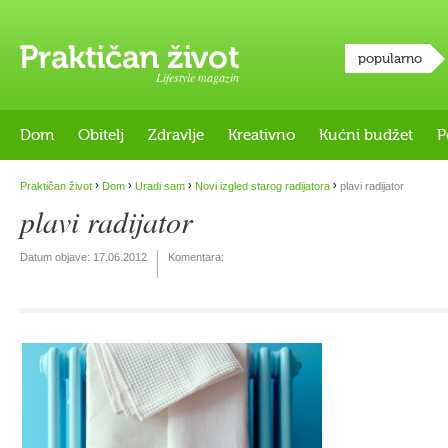
popularno
Lifestyle magazin
Dom
Obitelj
Zdravlje
Kreativno
Kućni budžet
P
›
›
›
›
Praktičan život
Dom
Uradi sam
Novi izgled starog radijatora
plavi radijator
plavi radijator
Datum objave:
17.06.2012
Komentara: