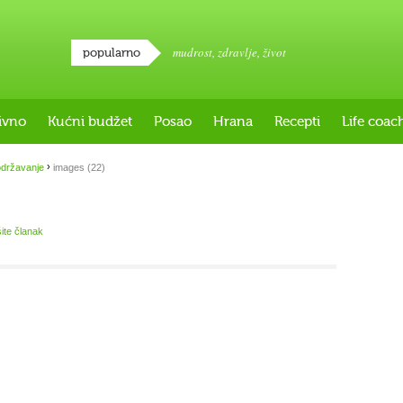
mudrost
,
zdravlje
,
život
popularno
ivno
Kućni budžet
Posao
Hrana
Recepti
Life coac
›
održavanje
images (22)
šite članak