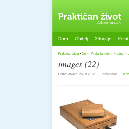
Lifestyle magazin
Dom
Obitelj
Zdravlje
Kreat
›
›
›
Praktičan život
Dom
Praktičan dom
Noževi – 
images (22)
Datum objave:
26.08.2012
Komentara:
Ispi