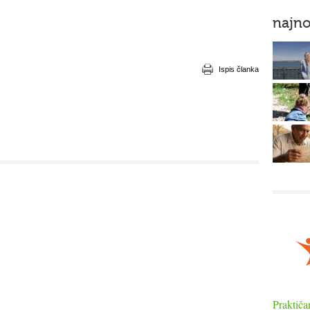
najno
Ispis članka
Praktiča