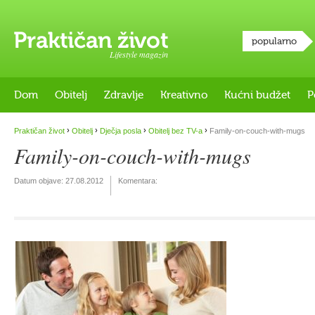
popularno
Lifestyle magazin
Dom
Obitelj
Zdravlje
Kreativno
Kućni budžet
P
›
›
›
›
Praktičan život
Obitelj
Dječja posla
Obitelj bez TV-a
Family-on-couch-with-mugs
Family-on-couch-with-mugs
Datum objave:
27.08.2012
Komentara: