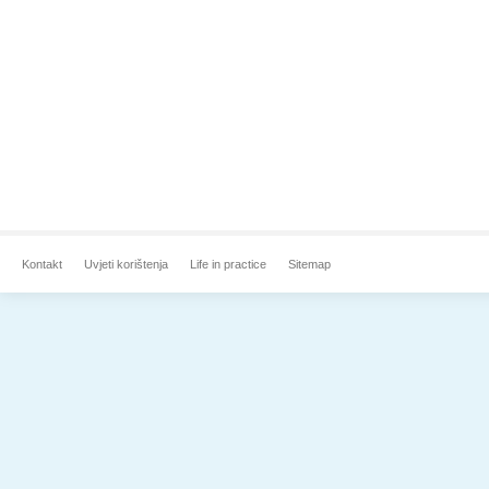
Kontakt
Uvjeti korištenja
Life in practice
Sitemap