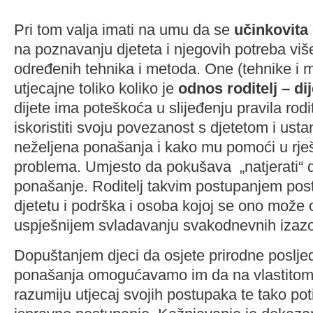
Pri tom valja imati na umu da se
učinkovita 
na poznavanju djeteta i njegovih potreba viš
određenih tehnika i metoda. One (tehnike i 
utjecajne toliko koliko je
odnos roditelj – di
dijete ima poteškoća u slijeđenju pravila rodit
iskoristiti svoju povezanost s djetetom i ustan
neželjena ponašanja i kako mu pomoći u rješ
problema. Umjesto da pokušava „natjerati“ d
ponašanje. Roditelj takvim postupanjem post
djetetu i podrška i osoba kojoj se ono može o
uspješnijem svladavanju svakodnevnih izaz
Dopuštanjem djeci da osjete prirodne posljed
ponašanja omogućavamo im da na vlastitom 
razumiju utjecaj svojih postupaka te tako po