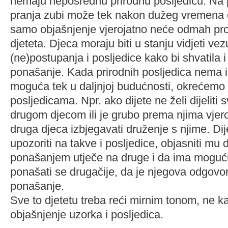
nemaju neposrednu prirodnu posljedicu. Na p
pranja zubi može tek nakon dužeg vremena do
samo objašnjenje vjerojatno neće odmah pro
djeteta. Djeca moraju biti u stanju vidjeti v
(ne)postupanja i posljedice kako bi shvatila i
ponašanje. Kada prirodnih posljedica nema il
moguća tek u daljnjoj budućnosti, okrećemo 
posljedicama. Npr. ako dijete ne želi dijeliti 
drugom djecom ili je grubo prema njima vjero
druga djeca izbjegavati druženje s njime. Di
upozoriti na takve i posljedice, objasniti mu 
ponašanjem utječe na druge i da ima moguć
ponašati se drugačije, da je njegova odgovo
ponašanje.
Sve to djetetu treba reći mirnim tonom, ne k
objašnjenje uzorka i posljedica.