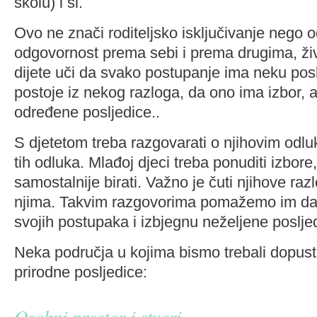
školu) i sl.
Ovo ne znači roditeljsko isključivanje nego 
odgovornost prema sebi i prema drugima, ži
dijete uči da svako postupanje ima neku posl
postoje iz nekog razloga, da ono ima izbor, a
određene posljedice..
S djetetom treba razgovarati o njihovim odl
tih odluka. Mlađoj djeci treba ponuditi izbore,
samostalnije birati. Važno je čuti njihove raz
njima. Takvim razgovorima pomažemo im da
svojih postupaka i izbjegnu neželjene poslje
Neka područja u kojima bismo trebali dopustit
prirodne posljedice:
Osobni prostor i stvari