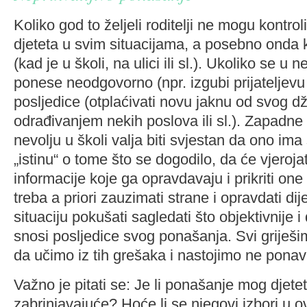
Koliko god to željeli roditelji ne mogu kontro
djeteta u svim situacijama, a posebno onda 
(kad je u školi, na ulici ili sl.). Ukoliko se u ne
ponese neodgovorno (npr. izgubi prijateljevu 
posljedice (otplaćivati novu jaknu od svog dž
odrađivanjem nekih poslova ili sl.). Zapadne l
nevolju u školi valja biti svjestan da ono ima 
„istinu“ o tome što se dogodilo, da će vjeroja
informacije koje ga opravdavaju i prikriti one
treba a priori zauzimati strane i opravdati dij
situaciju pokušati sagledati što objektivnije i 
snosi posljedice svog ponašanja. Svi griješ
da učimo iz tih grešaka i nastojimo ne ponavl
Važno je pitati se: Je li ponašanje mog djetet
zabrinjavajuće? Hoće li se njegovi izbori u ovo