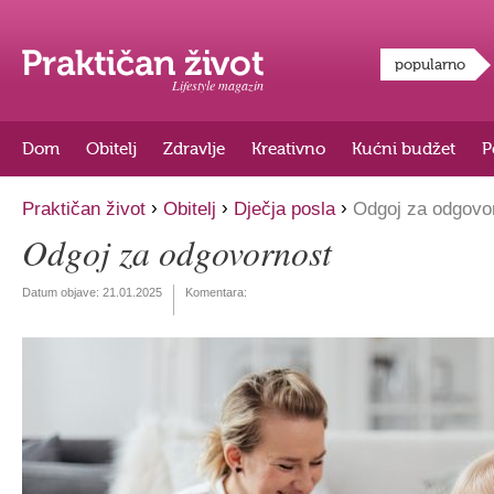
popularno
Lifestyle magazin
Dom
Obitelj
Zdravlje
Kreativno
Kućni budžet
P
›
›
›
Praktičan život
Obitelj
Dječja posla
Odgoj za odgovo
Odgoj za odgovornost
Datum objave:
21.01.2025
Komentara: