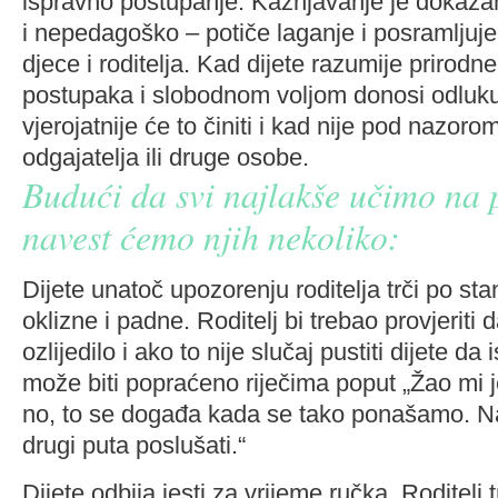
ispravno postupanje. Kažnjavanje je dokaza
i nepedagoško – potiče laganje i posramljuj
djece i roditelja. Kad dijete razumije prirodn
postupaka i slobodnom voljom donosi odluk
vjerojatnije će to činiti i kad nije pod nazorom
odgajatelja ili druge osobe.
Budući da svi najlakše učimo na
navest ćemo njih nekoliko:
Dijete unatoč upozorenju roditelja trči po sta
oklizne i padne. Roditelj bi trebao provjeriti d
ozlijedilo i ako to nije slučaj pustiti dijete da 
može biti popraćeno riječima poput „Žao mi je
no, to se događa kada se tako ponašamo. 
drugi puta poslušati.“
Dijete odbija jesti za vrijeme ručka. Roditelj t