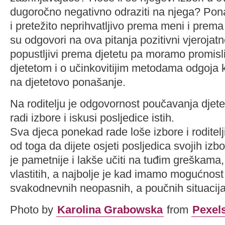
dugoročno negativno odraziti na njega? Pona
i pretežito neprihvatljivo prema meni i prem
su odgovori na ova pitanja pozitivni vjerojatn
popustljivi prema djetetu pa moramo promisl
djetetom i o učinkovitijim metodama odgoja 
na djetetovo ponašanje.
Na roditelju je odgovornost poučavanja djete
radi izbore i iskusi posljedice istih.
Sva djeca ponekad rade loše izbore i roditelji 
od toga da dijete osjeti posljedica svojih iz
je pametnije i lakše učiti na tuđim greškama, 
vlastitih, a najbolje je kad imamo mogućnost 
svakodnevnih neopasnih, a poučnih situacija
Photo by
Karolina Grabowska
from
Pexel