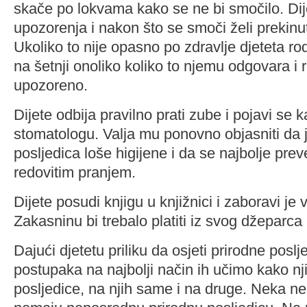
skače po lokvama kako se ne bi smočilo. Di
upozorenja i nakon što se smoči želi prekinuti 
Ukoliko to nije opasno po zdravlje djeteta rodit
na šetnji onoliko koliko to njemu odgovara i re
upozoreno.
Dijete odbija pravilno prati zube i pojavi se k
stomatologu. Valja mu ponovno objasniti da j
posljedica loše higijene i da se najbolje prev
redovitim pranjem.
Dijete posudi knjigu u knjižnici i zaboravi je v
Zakasninu bi trebalo platiti iz svog džeparca
Dajući djetetu priliku da osjeti prirodne poslj
postupaka na najbolji način ih učimo kako nji
posljedice, na njih same i na druge. Neka n