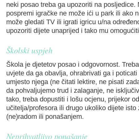
neki posao treba ga upozoriti na posljedice.
pospremi igračke ne može ići u park ili ako
može gledati TV ili igrati igricu u/na određe
upozoriti dijete unaprijed i tako mu omogućiti
Školski uspjeh
Škola je djetetov posao i odgovornost. Treb
uvjete da ga obavlja, ohrabrivati ga i poticati 
umjesto njega (ne čitati lektire, ne pisati zada
da pohvaljujemo trud i zalaganje, ne isključiv
tako, treba dopustiti i lošu ocjenu, prijekor o
učitelja/profesora ili drugo ukoliko dijete isto
(ne)radom ili ponašanjem.
Neprihvatljivo ponašanje