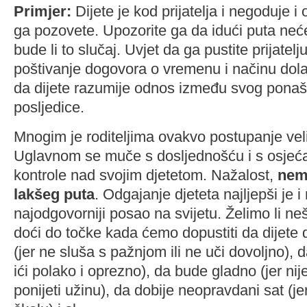
Primjer:
Dijete je kod prijatelja i negoduje i 
ga pozovete. Upozorite ga da idući puta neće
bude li to slučaj. Uvjet da ga pustite prijatelju
poštivanje dogovora o vremenu i načinu dola
da dijete razumije odnos između svog ponaša
posljedice.
Mnogim je roditeljima ovakvo postupanje veli
Uglavnom se muče s dosljednošću i s osjeć
kontrole nad svojim djetetom. Nažalost,
nema
lakšeg puta
. Odgajanje djeteta najljepši je i 
najodgovorniji posao na svijetu. Želimo li n
doći do točke kada ćemo dopustiti da dijete 
(jer ne sluša s pažnjom ili ne uči dovoljno), d
ići polako i oprezno), da bude gladno (jer nije 
ponijeti užinu), da dobije neopravdani sat (je