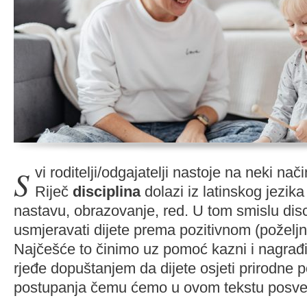
Svi roditelji/odgajatelji nastoje na neki način disciplinirati dijete.
Riječ
disciplina
dolazi iz latinskog jezik
nastavu, obrazovanje, red. U tom smislu disci
usmjeravati dijete prema pozitivnom (poželj
Najčešće to činimo uz pomoć kazni i nagrađ
rjeđe dopuštanjem da dijete osjeti prirodne 
postupanja čemu ćemo u ovom tekstu posvet