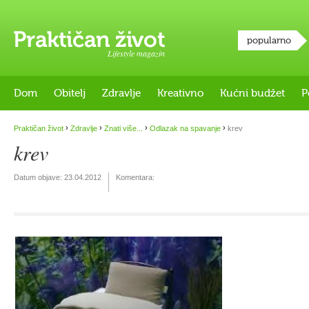
popularno
Lifestyle magazin
Dom
Obitelj
Zdravlje
Kreativno
Kućni budžet
P
›
›
›
›
Praktičan život
Zdravlje
Znati više...
Odlazak na spavanje
krev
krev
Datum objave:
23.04.2012
Komentara: