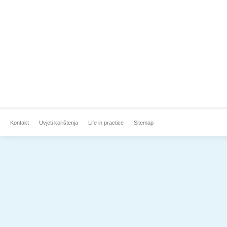
Kontakt
Uvjeti korištenja
Life in practice
Sitemap