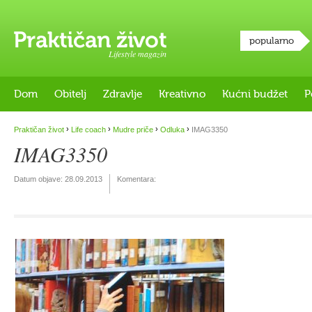
popularno
Lifestyle magazin
Dom
Obitelj
Zdravlje
Kreativno
Kućni budžet
P
›
›
›
›
Praktičan život
Life coach
Mudre priče
Odluka
IMAG3350
IMAG3350
Datum objave:
28.09.2013
Komentara: